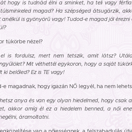
hát hogy is tudnád élni a sminket, ha teli vagy férfi
túlsminkeled magad? Ha szépséged átsugárzik, akk
rt anélkül is gyönyörű vagy! Tudod-e magad jól érezni
ül?
kor tükörbe nézel?
el is fordulsz, mert nem tetszik, amit látsz? Utál
öngyűlölet? Mit véthettél egykoron, hogy a saját tükö
lt ki belőled? Ez is TE vagy!
e magadnak, hogy igazán NŐ legyél, ha nem lehets
ehetsz anya és van egy olyan hiedelmed, hogy csak a
et, akkor amíg él ez a hiedelem benned, a női ene
egélni, áramoltatni.
gközelítése van a nőiességnek, a felszabadulás útja