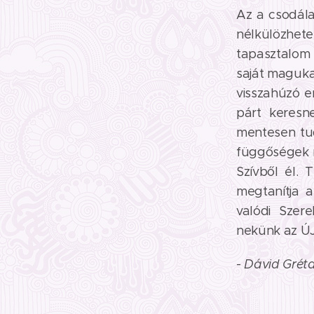
Az a csodála
nélkülözhet
tapasztalom 
saját magukat
visszahúzó e
párt keresn
mentesen tu
függőségek r
Szívből él. 
megtanítja a
valódi Szer
nekünk az Ú
-
Dávid Grét