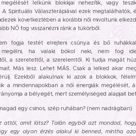
megélését lelkünk blokkjai nehezítik, vagy tesz
. A Spirituális Választerápiával ezek megtalálhatók, 
ndezek következtében a korábbi női mivoltunk elkezd 
abb NŐ fog visszanézni ránk a tükörből.
 fogja testét elrejteni csúnya és bő ruhákka
 megélni, ha valaki bókol neki, nem fog id
l, a szeretettől, a szerelemtől. Ki tudja magát hú
omait. Más lesz. Lehet MÁS. Csak a lelked akar meg
érülj. Ezekből alakulnak ki azok a blokkok, félel
ítik a mindennapokban a női energiák megélését, á
ányomja a bélyegét, mert személyiséged alapjait bef
magad egy csinos, szép ruhában? (nem nadrágban)
sz attól, amit látsz? Talán egyből azt mondod, ho
agy egy olyan érzés alakul ki benned, mintha azo