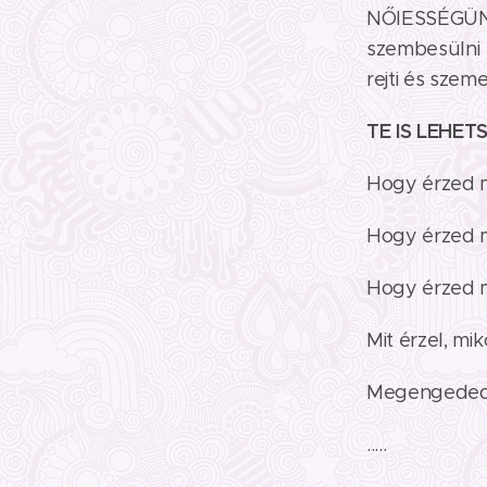
NŐIESSÉGÜNKE
szembesülni 
rejti és szeme
TE IS LEHET
Hogy érzed 
Hogy érzed m
Hogy érzed 
Mit érzel, mi
Megengeded-
.....