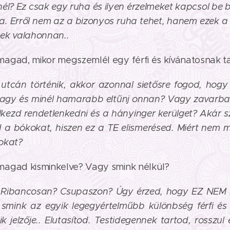
nél? Ez csak egy ruha és ilyen érzelmeket kapcsol be 
a. Erről nem az a bizonyos ruha tehet, hanem ezek a 
ek valahonnan..
agad, mikor megszemlél egy férfi és kívánatosnak ta
 utcán történik, akkor azonnal sietősre fogod, hogy
vagy és minél hamarabb eltűnj onnan? Vagy zavarba 
ezd rendetlenkedni és a hányinger kerülget? Akár sze
a bókokat, hiszen ez a TE elismerésed. Miért nem 
okat?
agad kisminkelve? Vagy smink nélkül?
l? Ribancosan? Csupaszon? Úgy érzed, hogy EZ NE
mink az egyik legegyértelműbb különbség férfi és
ik jelzője.. Elutasítod. Testidegennek tartod, rosszu