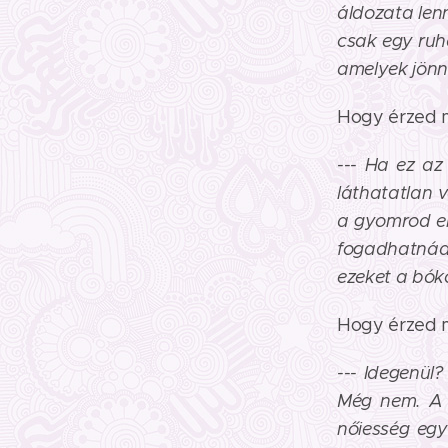
áldozata len
csak egy ruh
amelyek jönn
Hogy érzed m
--- Ha ez az
láthatatlan 
a gyomrod elk
fogadhatnád 
ezeket a bók
Hogy érzed m
--- Idegenü
Még nem. A s
nőiesség egy