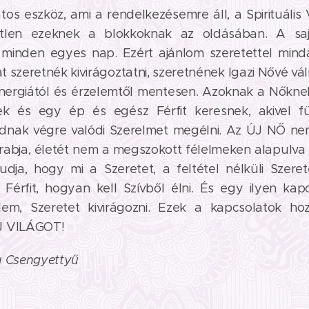
tos eszköz, ami a rendelkezésemre áll, a Spirituális 
etlen ezeknek a blokkoknak az oldásában. A sa
minden egyes nap. Ezért ajánlom szeretettel mind
 szeretnék kivirágoztatni, szeretnének Igazi Nővé vá
nergiától és érzelemtől mentesen. Azoknak a Nőkne
ek és egy ép és egész Férfit keresnek, akivel f
dnak végre valódi Szerelmet megélni. Az ÚJ NŐ nem
abja, életét nem a megszokott félelmeken alapulva 
Tudja, hogy mi a Szeretet, a feltétel nélküli Szere
 Férfit, hogyan kell Szívből élni. És egy ilyen kap
elem, Szeretet kivirágozni. Ezek a kapcsolatok ho
J VILÁGOT!
a Csengyettyű