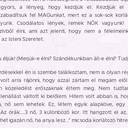
gyors, a lényeg, hogy kezdjük el. Kezdjük el fe
zabadítsuk fel MAGunkat, mert ez a sok-sok korlá
yunk. Csodálatos lények, remek NŐK vagyunk! 
ívből élni, ami azt jelenti, hogy nem a félelmeink
z Isteni Szeretet.
 éljük! (Merjük-e élni? Szándékunkban áll-e élni? Tudjuk
rdésekkel én is szembe találkoztam, nem is olyan r
olt arra rájönni, hogy azzal zártam el magam elől
n közeledést erőszaknak éltem meg. Nem tudta
ellenállást váltott ki belőlem. Hitem volt abban is, 
, nő sem lehetek. Ez, létem egyik alapköve, egy 
Az órák.....3 nő, 3 különböző kor. Itt hangzott el az,
het igazán nő, ha anya lesz..." micsoda korlátozó hitre