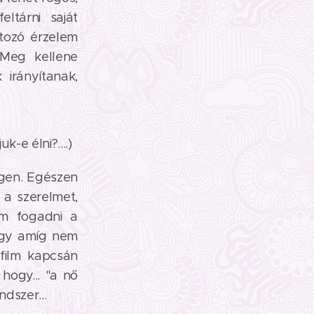
ltárni saját
tozó érzelem
Meg kellene
 irányítanak,
-e élni?....)
égen. Egészen
 a szerelmet,
m fogadni a
hogy amíg nem
film kapcsán
 hogy... "a nő
ndszer...