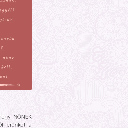
, hogy NŐNEK
ŐI erőnket a