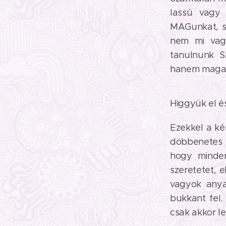
lassú vagy 
MAGunkat, s
nem mi vag
tanulnunk Sz
hanem maga a
Higgyük el és
Ezekkel a ké
döbbenetes v
hogy minde
szeretetet, 
vagyok anya
bukkant fel. 
csak akkor le