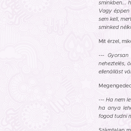
sminkben... 
Vagy éppen 
sem kell, me
sminked nélk
Mit érzel, mi
--- Gyorsan 
neheztelés, 
ellenállást vá
Megengeded-
--- Ha nem l
ha anya leh
fogod tudni m
Számtalan me