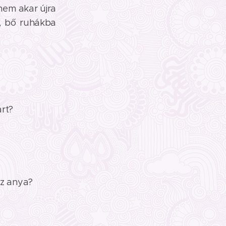
nem akar újra
a, bő ruhákba
rt?
z anya?