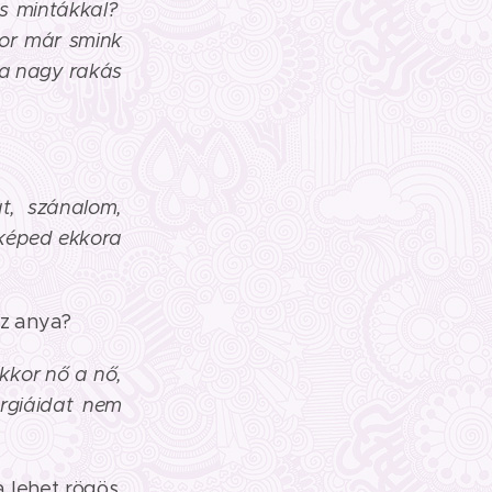
as mintákkal?
or már smink
 a nagy rakás
at, szánalom,
rképed ekkora
z anya?
kkor nő a nő,
rgiáidat nem
 lehet rögös,