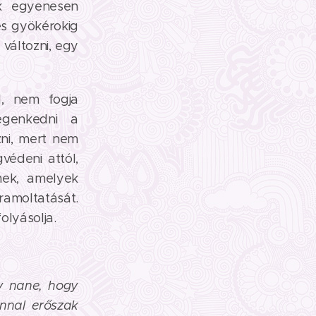
ik egyenesen
és gyökérokig
változni, egy
l, nem fogja
egenkedni a
zni, mert nem
védeni attól,
mek, amelyek
ramoltatását.
olyásolja.
gy nane, hogy
nnal erőszak