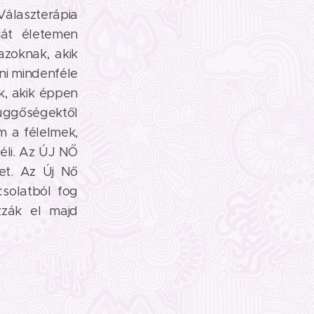
Választerápia
ját életemen
azoknak, akik
lni mindenféle
k, akik éppen
üggőségektől
 a félelmek,
éli. Az ÚJ NŐ
tet. Az Új Nő
csolatból fog
zzák el majd