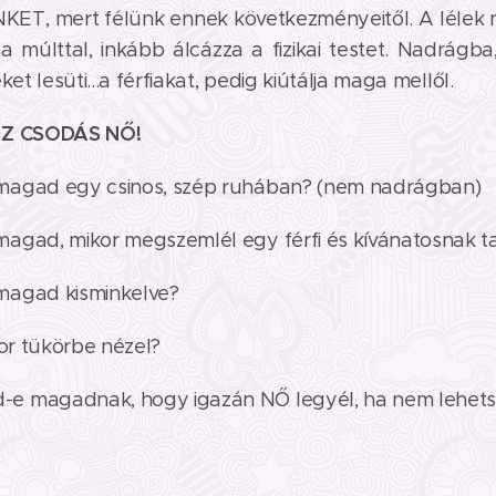
T, mert félünk ennek következményeitől. A lélek 
a múlttal, inkább álcázza a fizikai testet. Nadrágb
ket lesüti...a férfiakat, pedig kiútálja maga mellől.
SZ CSODÁS NŐ!
magad egy csinos, szép ruhában? (nem nadrágban)
agad, mikor megszemlél egy férfi és kívánatosnak ta
magad kisminkelve?
kor tükörbe nézel?
e magadnak, hogy igazán NŐ legyél, ha nem lehets