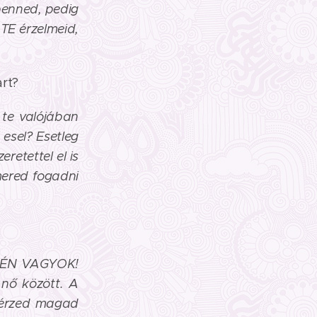
benned, pedig
TE érzelmeid,
rt?
 te valójában
esel? Esetleg
retettel el is
mered fogadni
M ÉN VAGYOK!
 nő között. A
l érzed magad