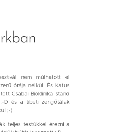
arkban
esztivál nem múlhatott el
zerű órája nélkül. És Katus
tott Csabai Bioklinika stand
 :-D és a tibeti zengőtálak
ül ;-)
k teljes testükkel érezni a