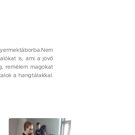
 gyermektáborba.Nem
ókat is, ami a jövő
meg, remélem magokat
talok a hangtálakkal.