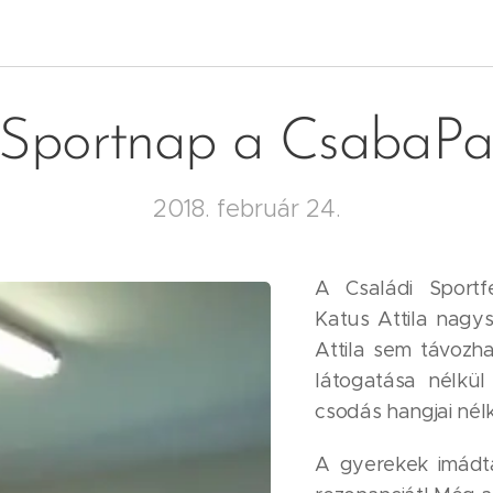
 Sportnap a CsabaP
2018. február 24.
A Családi Sportf
Katus Attila nagys
Attila sem távozha
látogatása nélkül
csodás hangjai nélk
A gyerekek imádtá