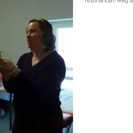
rezonanciát! Még a 