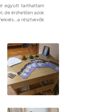
el együtt tarthattam
l, de érzhetően azok
nekvés....a résztvevők