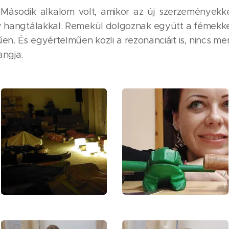
t. Második alkalom volt, amikor az új szerzeményekk
ly hangtálakkal. Remekül dolgoznak együtt a fémekke
űen. És egyértelműen közli a rezonanciáit is, nincs me
angja.