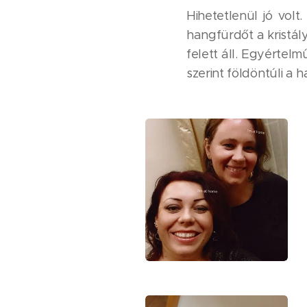
Hihetetlenül jó vol
hangfürdőt a kristá
felett áll. Egyértelm
szerint földöntúli a h