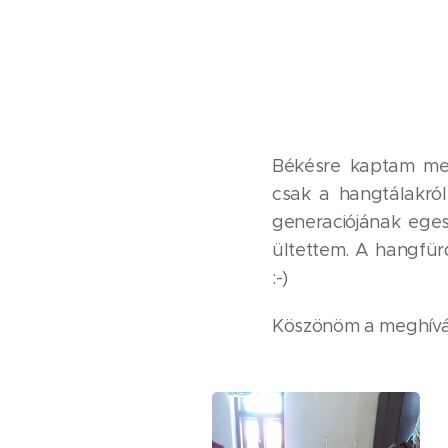
Békésre kaptam meg
csak a hangtálakró
generaciójának eges
ültettem. A hangfürd
:-)
Köszönöm a meghívá