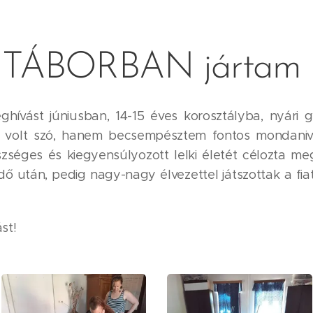
TÁBORBAN jártam
hívást júniusban, 14-15 éves korosztályba, nyári
l volt szó, hanem becsempésztem fontos mondanival
zséges és kiegyensúlyozott lelki életét célozta 
ő után, pedig nagy-nagy élvezettel játszottak a fia
st!