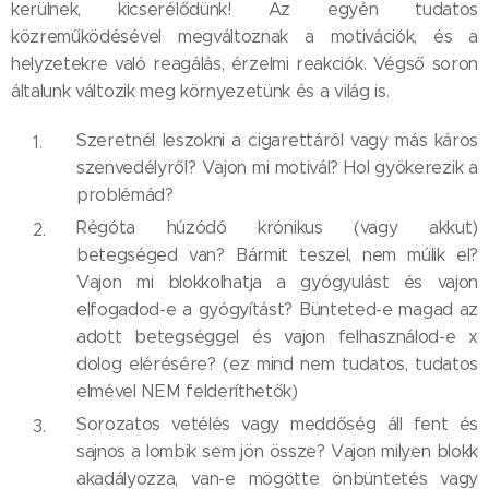
kerülnek, kicserélődünk! Az egyén tudatos
közreműködésével megváltoznak a motivációk, és a
helyzetekre való reagálás, érzelmi reakciók. Végső soron
általunk változik meg környezetünk és a világ is.
Szeretnél leszokni a cigarettáról vagy más káros
szenvedélyről? Vajon mi motivál? Hol gyökerezik a
problémád?
Régóta húzódó krónikus (vagy akkut)
betegséged van? Bármit teszel, nem múlik el?
Vajon mi blokkolhatja a gyógyulást és vajon
elfogadod-e a gyógyítást? Bünteted-e magad az
adott betegséggel és vajon felhasználod-e x
dolog elérésére? (ez mind nem tudatos, tudatos
elmével NEM felderíthetők)
Sorozatos vetélés vagy meddőség áll fent és
sajnos a lombik sem jön össze? Vajon milyen blokk
akadályozza, van-e mögötte önbüntetés vagy