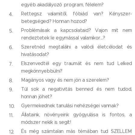
egyéb akadályozó program, félelem?
Rettegsz valamitől, fóbiád van? Kényszer-
betegséged? Honnan hozod?
Problémásak a kapcsolataid? Vajon mit nem
rendeztetek le egymással valamikor...?
Szeretnéd megtalálni a valódi életcélodat és
hivatásodat?
Elszenvedtél egy traumát és nem tud Lelked
megkönnyebbülni?
Magányos vagy és nem jön a szerelem?
Túl sok a negativitás benned és nem tudod,
honnan jöhet?
Gyermekednek tanulási nehézségei vannak?
Állataink, növényeink gyógyulása is fontos, a
módszer nekik is segít!
És még számtalan más témában tud SZELLEM