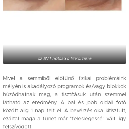
az SVT hatása a fizikai tesre
Mivel a semmiből előtűnő fizikai problémáink
mélyén is akadályozó programok és/vagy blokkok
húzódhatnak meg, a tisztításuk után szemmel
látható az eredmény. A bal és jobb oldali fotó
között alig 1 nap telt el. A bevérzés oka kitisztult,
ezáltal maga a tünet már "feleslegessé" vált, így
felszívódott.