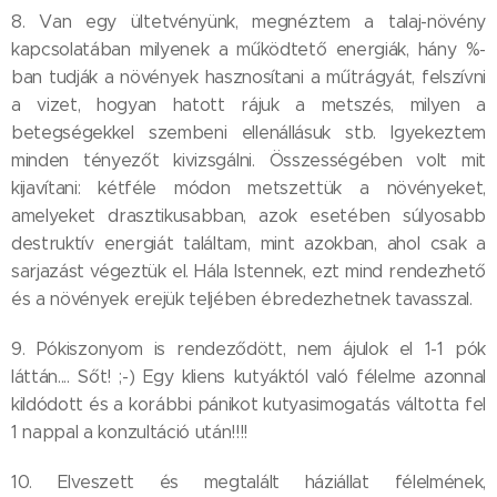
8. Van egy ültetvényünk, megnéztem a talaj-növény
kapcsolatában milyenek a működtető energiák, hány %-
ban tudják a növények hasznosítani a műtrágyát, felszívni
a vizet, hogyan hatott rájuk a metszés, milyen a
betegségekkel szembeni ellenállásuk stb. Igyekeztem
minden tényezőt kivizsgálni. Összességében volt mit
kijavítani: kétféle módon metszettük a növényeket,
amelyeket drasztikusabban, azok esetében súlyosabb
destruktív energiát találtam, mint azokban, ahol csak a
sarjazást végeztük el. Hála Istennek, ezt mind rendezhető
és a növények erejük teljében ébredezhetnek tavasszal.
9. Pókiszonyom is rendeződött, nem ájulok el 1-1 pók
láttán.... Sőt! ;-) Egy kliens kutyáktól való félelme azonnal
kildódott és a korábbi pánikot kutyasimogatás váltotta fel
1 nappal a konzultáció után!!!!
10. Elveszett és megtalált háziállat félelmének,