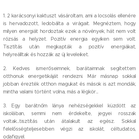
1. 2 karácsonyi kaktuszt vásároltam, ami a locsolás ellenére
is hervadozott, ledobálta a virágait. Megnéztem, hogy
milyen energiát hordoztak ezek a növények, hát nem volt
rózsás a helyzet. Pozitív energia egyiken sem volt.
Tisztítás után megkapták a pozitív energiákat,
helyreálltak és hozzák az új leveleiket.
2. Kedves ismerőseimnek, barátaimnak segítettem
otthonuk energetikáját rendezni. Már másnap sokkal
jobban érezték otthon magukat és mások is azt mondák,
mintha valami történt volna, más a légkör...
3. Egy barátnőm lánya nehézségekkel küzdött az
iskolában, semmi nem érdekelte, jegyei rosszak
voltak...tisztítás után átalakult az egész. Sokkal
felelősségteljesebben végzi az iskolát, céltudatos,
odafigyel.