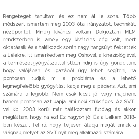
Rengeteget tanultam és ez nem áll le soha. Több
módszert ismertem meg 2003 óta, irányzatot, technikát,
nézőpontot. Mindig kíváncsi voltam. Dolgoztam MLM
rendszerben is, amely egy kivételes cég volt, mert
oktatásaik és a találkozók során nagy hangsúlyt fektettek
a Lélekre. Itt ismerkedtem meg Oshoval, a kineziológiával,
a természetgyógyászattal stb...mindig is úgy gondoltam,
hogy valójában és igazából úgy lehet segíteni, ha
pontosan tudjuk mi a probléma és a lehető
legmegfelelőbb gyógyítást kapja meg a páciens. Azt, ami
számára a legjobb. Nem csak kicsit jó, vagy majdnem,
hanem pontosan azt kapja, ami neki szükséges. Az SVT-
vel kb. 2003 körül már találkoztam futólag és akkor
megláttam, hogy na ez! Ez nagyon jó! És a Lelkem 2018-
ban készült fel rá, hogy teljesen átadja magát annak a
világnak, melyet az SVT nyit meg alkalmazói számára.