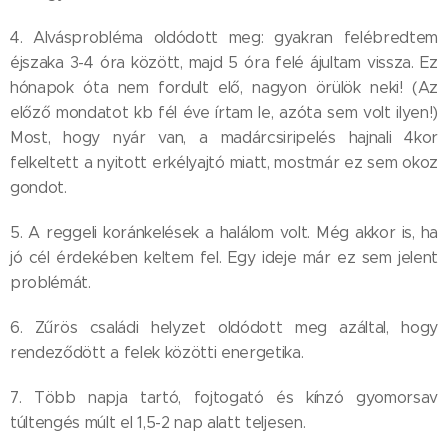
4. Alvásprobléma oldódott meg: gyakran felébredtem
éjszaka 3-4 óra között, majd 5 óra felé ájultam vissza. Ez
hónapok óta nem fordult elő, nagyon örülök neki! (Az
előző mondatot kb fél éve írtam le, azóta sem volt ilyen!)
Most, hogy nyár van, a madárcsiripelés hajnali 4kor
felkeltett a nyitott erkélyajtó miatt, mostmár ez sem okoz
gondot.
5. A reggeli koránkelések a halálom volt. Még akkor is, ha
jó cél érdekében keltem fel. Egy ideje már ez sem jelent
problémát.
6. Zűrös családi helyzet oldódott meg azáltal, hogy
rendeződött a felek közötti energetika.
7. Több napja tartó, fojtogató és kínzó gyomorsav
túltengés múlt el 1,5-2 nap alatt teljesen.