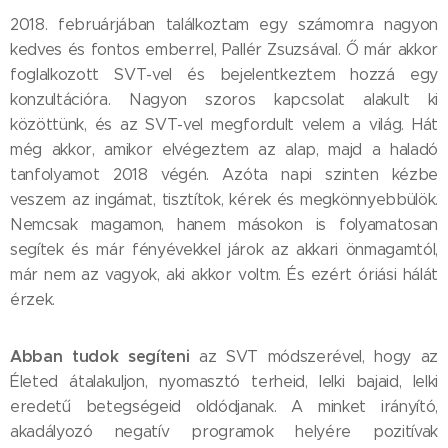
2018. februárjában találkoztam egy számomra nagyon
kedves és fontos emberrel, Pallér Zsuzsával. Ő már akkor
foglalkozott SVT-vel és bejelentkeztem hozzá egy
konzultációra. Nagyon szoros kapcsolat alakult ki
közöttünk, és az SVT-vel megfordult velem a világ. Hát
még akkor, amikor elvégeztem az alap, majd a haladó
tanfolyamot 2018 végén. Azóta napi szinten kézbe
veszem az ingámat, tisztítok, kérek és megkönnyebbülök.
Nemcsak magamon, hanem másokon is folyamatosan
segítek és már fényévekkel járok az akkari önmagamtól,
már nem az vagyok, aki akkor voltm. És ezért óriási hálát
érzek.
Abban tudok segíteni
az SVT módszerével, hogy az
Életed átalakuljon, nyomasztó terheid, lelki bajaid, lelki
eredetű betegségeid oldódjanak. A minket irányító,
akadályozó negatív programok helyére pozitívak