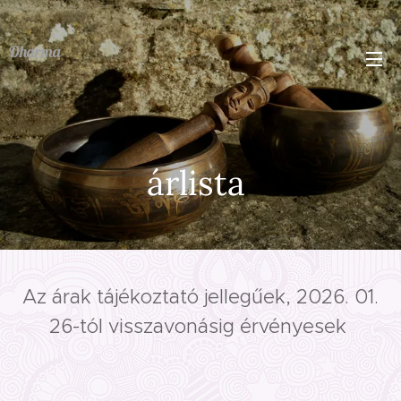
Dharma
árlista
Az árak tájékoztató jellegűek, 2026. 01.
26-tól visszavonásig érvényesek