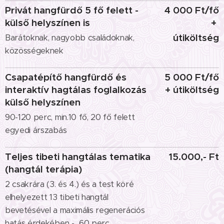
Privát hangfürdő 5 fő felett -
4 000 Ft/fő
külső helyszínen is
+
útiköltség
Barátoknak, nagyobb családoknak,
közösségeknek
Csapatépítő hangfürdő és
5 000 Ft/fő
interaktív hagtálas foglalkozás
+ útiköltség
külső helyszínen
90-120 perc, min.10 fő, 20 fő felett
egyedi árszabás
Teljes tibeti hangtálas tematika
15.000,- Ft
(hangtál terápia)
2 csakrára (3. és 4.) és a test köré
elhelyezett 13 tibeti hangtál
bevetésével a maximális regenerációs
hatás érdekében - 60 perc