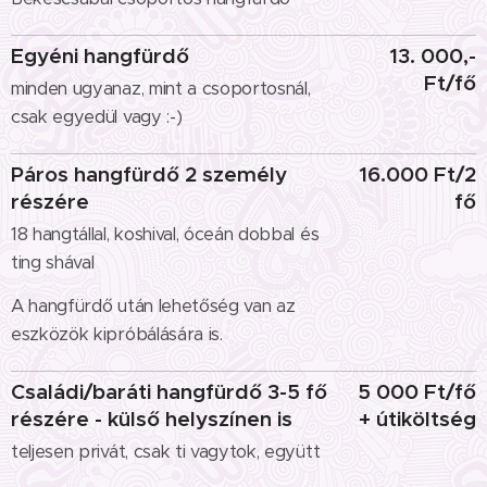
Egyéni hangfürdő
13. 000,-
Ft/fő
minden ugyanaz, mint a csoportosnál,
csak egyedül vagy :-)
Páros hangfürdő 2 személy
16.000 Ft/2
részére
fő
18 hangtállal, koshival, óceán dobbal és
ting shával
A hangfürdő után lehetőség van az
eszközök kipróbálására is.
Családi/baráti hangfürdő 3-5 fő
5 000 Ft/fő
részére - külső helyszínen is
+ útiköltség
teljesen privát, csak ti vagytok, együtt