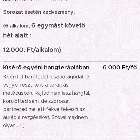
Sorozat esetén kedvezmény!
6 egymást követő
(6 alkalom,
hét alatt :
12.000,-Ft/alkalom)
Kísérő egyéni hangterápiában
6 000 Ft/fő
Kísérd el barátodat, családtagodat és
vegyél részt te is a terápiás
metódusban. Rajtad nem lesz hangtál,
körülötted sem, de szorosan
partnered mellett fekve felveszi az
aurád a rezgéseket. Szóval majdnem
olyan.... :-)