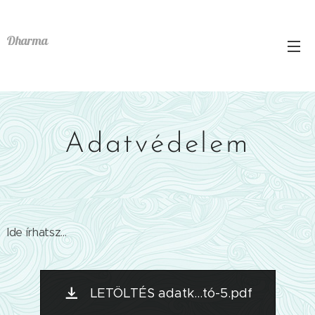
Dharma
Adatvédelem
Ide írhatsz...
LETÖLTÉS adatk...tó-5.pdf