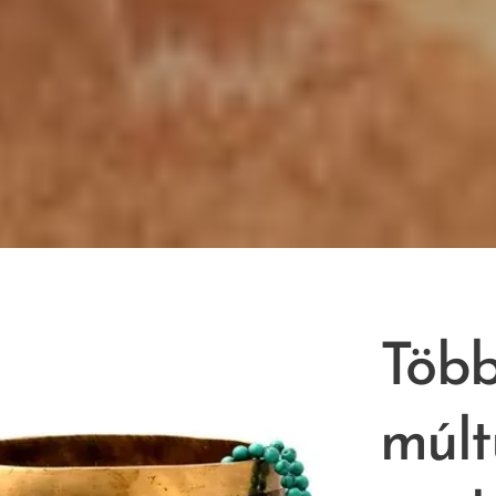
Több
múlt