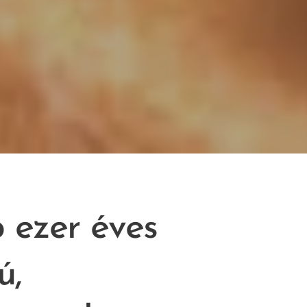
 ezer éves
ú,