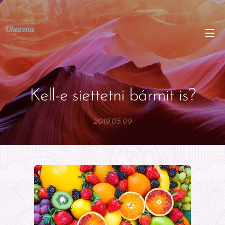
Dharma
Kell-e siettetni bármit is?
2019.05.09