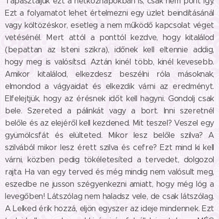
Tapasztaljuk ezt a hétköznapokban is, csak nem pont így.
Ezt a folyamatot lehet értelmezni egy üzlet beindításánál
vagy költözéskor, esetleg a nem működő kapcsolat véget
vetésénél. Mert attól a ponttól kezdve, hogy kitalálod
(bepattan az Isteni szikra), időnek kell eltennie addig,
hogy meg is valósítsd. Aztán kinél több, kinél kevesebb.
Amikor kitalálod, elkezdesz beszélni róla másoknak,
elmondod a vágyaidat és elkezdik várni az eredményt.
Elfelejtjük, hogy az érésnek időt kell hagyni. Gondolj csak
bele. Szereted a pálinkát vagy a bort. Inni szeretnél
belőle és az elejéről kell kezdened. Mit teszel? Veszel egy
gyümölcsfát és elülteted. Mikor lesz belőle szilva? A
szilvából mikor lesz érett szilva és cefre? Ezt mind ki kell
várni, közben pedig tökéletesíted a tervedet, dolgozol
rajta. Ha van egy terved és még mindig nem valósult meg,
eszedbe ne jusson szégyenkezni amiatt, hogy még lóg a
levegőben! Látszólag nem haladsz vele, de csak látszólag.
A Lelked érik hozzá, eljön egyszer az ideje mindennek. Ezt