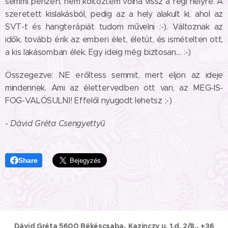
semmi pénzért nem költöztem volna vissz a régi helyre. A
szeretett kislakásból, pedig az a hely alakult ki, ahol az
SVT-t és hangterápiát tudom művelni :-). Változnak az
idők, tovább érik az emberi élet, életút, és ismételten ott,
a kis lakásomban élek. Egy ideig még biztosan.... :-)
Összegezve: NE erőltess semmit, mert eljön az ideje
mindennek. Ami az élettervedben ott van, az MEG-IS-
FOG-VALÓSULNI! Effelől nyugodt lehetsz ;-)
-
Dávid Gréta Csengyettyű
Share
Dávid Gréta 5600 Békéscsaba, Kazinczy u. 1.d. 2/8., +36