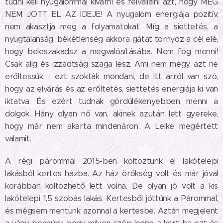
tudni kell nyugalommal kivárni és felvállalni azt, hogy MÉG
NEM JÖTT EL AZ IDEJE! A nyugalom energiája pozitív,
nem akasztja meg a folyamatokat. Míg a siettetés, a
nyugtalanság, békétlenség akkora gátat tornyoz a cél elé,
hogy beleszakadsz a megvalósításába. Nem fog menni!
Csak alig és izzadtság szaga lesz. Ami nem megy, azt ne
erőltessük - ezt szokták mondani, de itt arról van szó,
hogy az elvárás és az erőltetés, siettetés energiája ki van
iktatva. És ezért tudnak gördülékenyebben menni a
dolgok. Hány olyan nő van, akinek azután lett gyereke,
hogy már nem akarta mindenáron. A Lelke megértett
valamit.
A régi párommal 2015-ben költöztünk el lakótelepi
lakásból kertes házba. Az ház örökség volt és már jóval
korábban költözhető lett volna. De olyan jó volt a kis
lakótelepi 1,5 szobás lakás. Kertesből jöttünk a Párommal,
és mégsem mentünk azonnal a kertesbe. Aztán megjelent