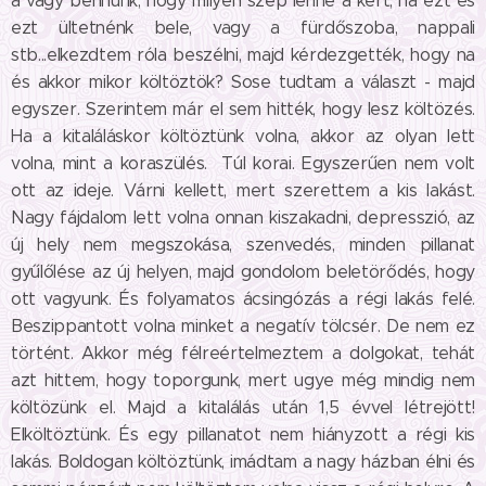
a vágy bennünk, hogy milyen szép lenne a kert, ha ezt és
ezt ültetnénk bele, vagy a fürdőszoba, nappali
stb...elkezdtem róla beszélni, majd kérdezgették, hogy na
és akkor mikor költöztök? Sose tudtam a választ - majd
egyszer. Szerintem már el sem hitték, hogy lesz költözés.
Ha a kitaláláskor költöztünk volna, akkor az olyan lett
volna, mint a koraszülés. Túl korai. Egyszerűen nem volt
ott az ideje. Várni kellett, mert szerettem a kis lakást.
Nagy fájdalom lett volna onnan kiszakadni, depresszió, az
új hely nem megszokása, szenvedés, minden pillanat
gyűlőlése az új helyen, majd gondolom beletörődés, hogy
ott vagyunk. És folyamatos ácsingózás a régi lakás felé.
Beszippantott volna minket a negatív tölcsér. De nem ez
történt. Akkor még félreértelmeztem a dolgokat, tehát
azt hittem, hogy toporgunk, mert ugye még mindig nem
költözünk el. Majd a kitalálás után 1,5 évvel létrejött!
Elköltöztünk. És egy pillanatot nem hiányzott a régi kis
lakás. Boldogan költöztünk, imádtam a nagy házban élni és