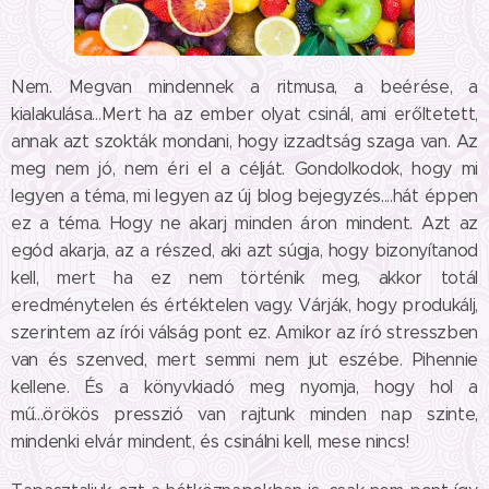
Nem. Megvan mindennek a ritmusa, a beérése, a
kialakulása...Mert ha az ember olyat csinál, ami erőltetett,
annak azt szokták mondani, hogy izzadtság szaga van. Az
meg nem jó, nem éri el a célját. Gondolkodok, hogy mi
legyen a téma, mi legyen az új blog bejegyzés....hát éppen
ez a téma. Hogy ne akarj minden áron mindent. Azt az
egód akarja, az a részed, aki azt súgja, hogy bizonyítanod
kell, mert ha ez nem történik meg, akkor totál
eredménytelen és értéktelen vagy. Várják, hogy produkálj,
szerintem az írói válság pont ez. Amikor az író stresszben
van és szenved, mert semmi nem jut eszébe. Pihennie
kellene. És a könyvkiadó meg nyomja, hogy hol a
mű...örökös presszió van rajtunk minden nap szinte,
mindenki elvár mindent, és csinálni kell, mese nincs!