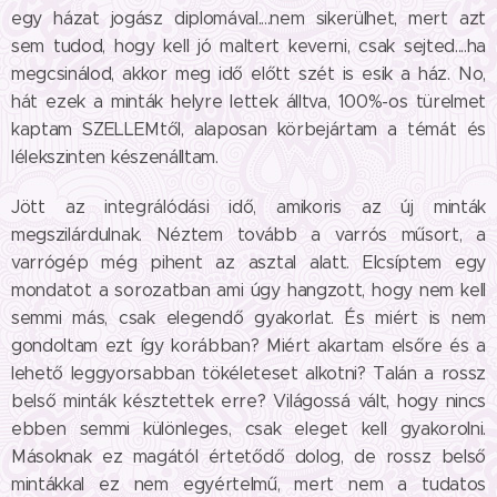
egy házat jogász diplomával....nem sikerülhet, mert azt
sem tudod, hogy kell jó maltert keverni, csak sejted....ha
megcsinálod, akkor meg idő előtt szét is esik a ház. No,
hát ezek a minták helyre lettek álltva, 100%-os türelmet
kaptam SZELLEMtől, alaposan körbejártam a témát és
lélekszinten készenálltam.
Jött az integrálódási idő, amikoris az új minták
megszilárdulnak. Néztem tovább a varrós műsort, a
varrógép még pihent az asztal alatt. Elcsíptem egy
mondatot a sorozatban ami úgy hangzott, hogy nem kell
semmi más, csak elegendő gyakorlat. És miért is nem
gondoltam ezt így korábban? Miért akartam elsőre és a
lehető leggyorsabban tökéleteset alkotni? Talán a rossz
belső minták késztettek erre? Világossá vált, hogy nincs
ebben semmi különleges, csak eleget kell gyakorolni.
Másoknak ez magától értetődő dolog, de rossz belső
mintákkal ez nem egyértelmű, mert nem a tudatos