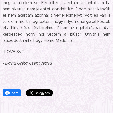
meg a türelem se. Férceltem, varrtam, kibontottam ha
nem sikerült, nem jelentet gondot. Kb. 3 nap alatt készült
el, nem akartam azonnal a végeredményt. Volt és van is
türelem, mert megnéztem, hogy milyen energiával készült
el a blúz: békét és türelmet láttam az ingatáblákban. Azt
kérdezték, hogy hol vettem a blúzt? Ugyanis nem
látszódott rajta, hogy Home Made! :-)
I LOVE SVT!
-
Dávid Gréta Csengyettyű
Share