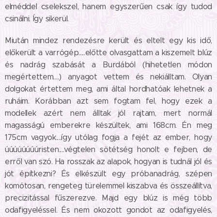
elméddel cselekszel, hanem egyszerűen csak így tudod
csinálni. Így sikerül.
Miután mindez rendezésre került és eltelt egy kis idő,
előkerült a varrógép.....előtte olvasgattam a kiszemelt blúz
és nadrág szabását a Burdából (hihetetlen módon
megértettem....) anyagot vettem és nekiálltam. Olyan
dolgokat értettem meg, ami által hordhatóak lehetnek a
ruháim. Korábban azt sem fogtam fel, hogy ezek a
modellek azért nem álltak jól rajtam, mert normál
magasságú emberekre készültek, ami 168cm. Én meg
175cm vagyok....így utólag fogja a fejét az ember, hogy
úúúúúúúúristen....végtelen sötétség honolt e fejben, de
erről van szó. Ha rosszak az alapok, hogyan is tudnál jól és
jót építkezni? És elkészült egy próbanadrág, szépen
komótosan, rengeteg türelemmel kiszabva és összeállítva,
precizitással fűszerezve. Majd egy blúz is még több
odafigyeléssel. És nem okozott gondot az odafigyelés,