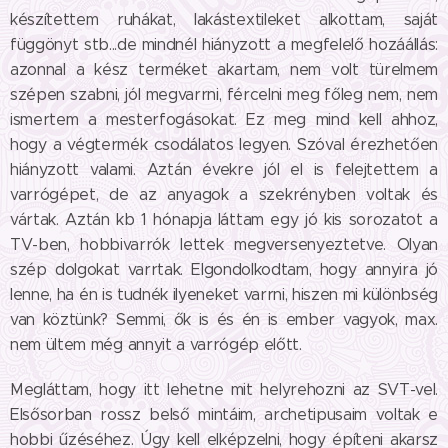
készítettem ruhákat, lakástextileket alkottam, saját
függönyt stb...de mindnél hiányzott a megfelelő hozáállás:
azonnal a kész terméket akartam, nem volt türelmem
szépen szabni, jól megvarrni, fércelni meg főleg nem, nem
ismertem a mesterfogásokat. Ez meg mind kell ahhoz,
hogy a végtermék csodálatos legyen. Szóval érezhetően
hiányzott valami. Aztán évekre jól el is felejtettem a
varrógépet, de az anyagok a szekrényben voltak és
vártak. Aztán kb 1 hónapja láttam egy jó kis sorozatot a
TV-ben, hobbivarrók lettek megversenyeztetve. Olyan
szép dolgokat varrtak. Elgondolkodtam, hogy annyira jó
lenne, ha én is tudnék ilyeneket varrni, hiszen mi különbség
van köztünk? Semmi, ők is és én is ember vagyok, max.
nem ültem még annyit a varrógép előtt.
Megláttam, hogy itt lehetne mit helyrehozni az SVT-vel.
Elsősorban rossz belső mintáim, archetipusaim voltak e
hobbi űzéséhez. Úgy kell elképzelni, hogy építeni akarsz