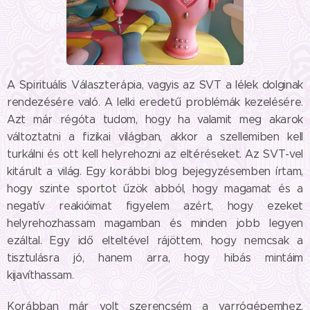
A Spirituális Választerápia, vagyis az SVT a lélek dolginak
rendezésére való. A lelki eredetű problémák kezelésére.
Azt már régóta tudom, hogy ha valamit meg akarok
változtatni a fizikai világban, akkor a szellemiben kell
turkálni és ott kell helyrehozni az eltéréseket. Az SVT-vel
kitárult a világ. Egy korábbi blog bejegyzésemben írtam,
hogy szinte sportot űzök abból, hogy magamat és a
negatív reakióimat figyelem azért, hogy ezeket
helyrehozhassam magamban és minden jobb legyen
ezáltal. Egy idő elteltével rájöttem, hogy nemcsak a
tisztulásra jó, hanem arra, hogy hibás mintáim
kijavíthassam.
Korábban már volt szerencsém a varrógépemhez,