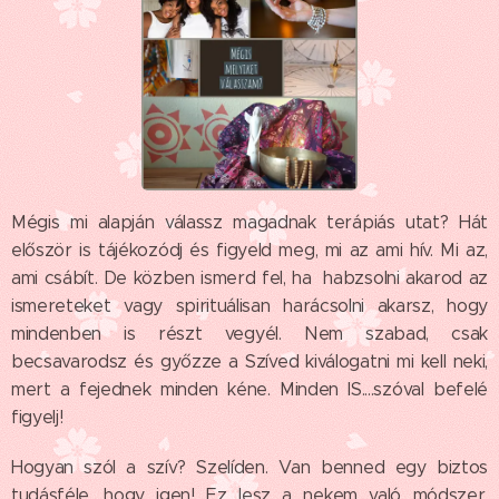
Mégis mi alapján válassz magadnak terápiás utat? Hát
először is tájékozódj és figyeld meg, mi az ami hív. Mi az,
ami csábít. De közben ismerd fel, ha habzsolni akarod az
ismereteket vagy spirituálisan harácsolni akarsz, hogy
mindenben is részt vegyél. Nem szabad, csak
becsavarodsz és győzze a Szíved kiválogatni mi kell neki,
mert a fejednek minden kéne. Minden IS....szóval befelé
figyelj!
Hogyan szól a szív? Szelíden. Van benned egy biztos
tudásféle, hogy igen! Ez lesz a nekem való módszer.