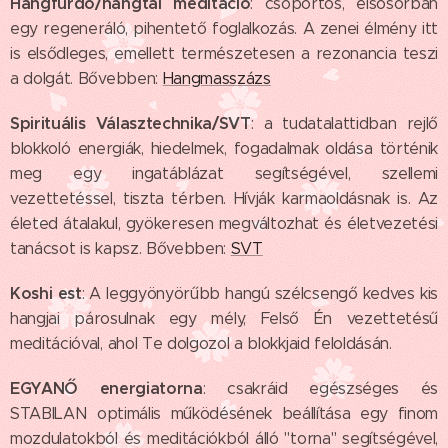
Hangfürdő/hangtál meditáció
: csoportos, elsősorban
egy regeneráló, pihentető foglalkozás. A zenei élmény itt
is elsődleges, emellett természetesen a rezonancia teszi
a dolgát. Bővebben:
Hangmasszázs
Spirituális Választechnika/SVT
: a tudatalattidban rejlő
blokkoló energiák, hiedelmek, fogadalmak oldása történik
meg egy ingatáblázat segítségével, szellemi
vezettetéssel, tiszta térben. Hívják karmaoldásnak is. Az
életed átalakul, gyökeresen megváltozhat és életvezetési
tanácsot is kapsz. Bővebben:
SVT
Koshi est
: A leggyönyörűbb hangú szélcsengő kedves kis
hangjai párosulnak egy mély, Felső Én vezettetésű
meditációval, ahol Te dolgozol a blokkjaid feloldásán.
EGYANŐ energiatorna
: csakráid egészséges és
STABILAN optimális működésének beállítása egy finom
mozdulatokból és meditációkból álló "torna" segítségével,