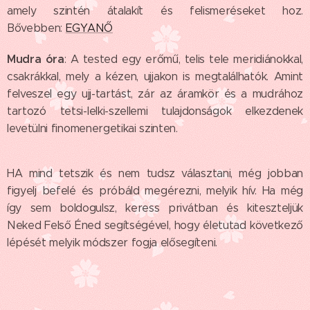
amely szintén átalakít és felismeréseket hoz.
Bővebben:
EGYANŐ
Mudra óra
: A tested egy erőmű, telis tele meridiánokkal,
csakrákkal, mely a kézen, ujjakon is megtalálhatók. Amint
felveszel egy ujj-tartást, zár az áramkör és a mudrához
tartozó tetsi-lelki-szellemi tulajdonságok elkezdenek
levetülni finomenergetikai szinten.
HA mind tetszik és nem tudsz választani, még jobban
figyelj befelé és próbáld megérezni, melyik hív. Ha még
így sem boldogulsz, keress privátban és kiteszteljük
Neked Felső Éned segítségével, hogy életutad következő
lépését melyik módszer fogja elősegíteni.