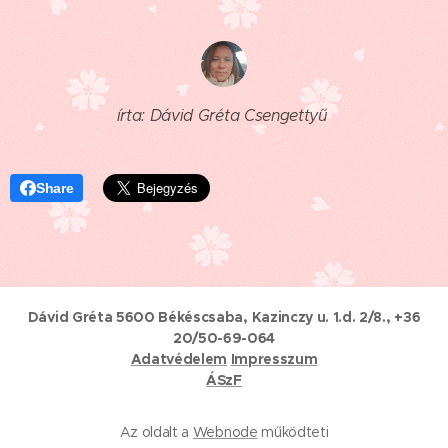
írta: Dávid Gréta Csengettyű
Share
Dávid Gréta 5600 Békéscsaba, Kazinczy u. 1.d. 2/8., +36
20/50-69-064
Adatvédelem
Impresszum
ÁSzF
Az oldalt a
Webnode
működteti