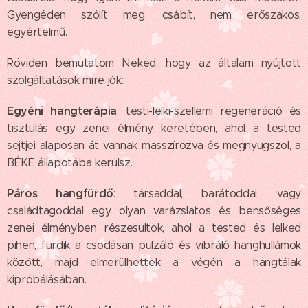
Gyengéden szólít meg, csábít, nem erőszakos,
egyértelmű.
Röviden bemutatom Neked, hogy az általam nyújtott
szolgáltatások mire jók:
E
gyéni hangterápia
: testi-lelki-szellemi regeneráció és
tisztulás egy zenei élmény keretében, ahol a tested
sejtjei alaposan át vannak masszírozva és megnyugszol, a
BÉKE állapotába kerülsz.
Páros hangfürdő
: társaddal, barátoddal, vagy
családtagoddal egy olyan varázslatos és bensőséges
zenei élményben részesültök, ahol a tested és lelked
pihen, fürdik a csodásan pulzáló és vibráló hanghullámok
között, majd elmerülhettek a végén a hangtálak
kipróbálásában.