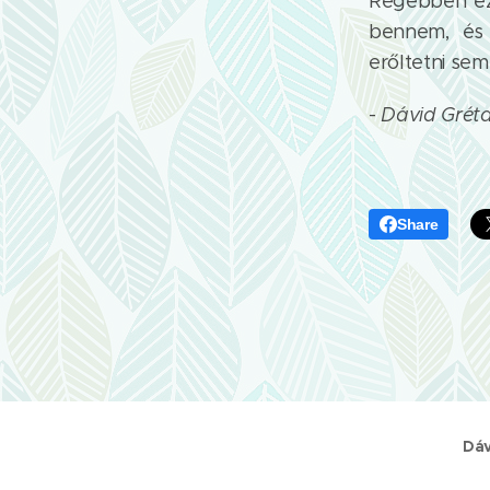
Régebben ezt
bennem, és 
erőltetni sem
-
Dávid Grét
Share
Dáv