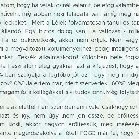
átom, hogy ha valaki csinál valamit, belefog valamibe
művelni, míg abban neki feladata van, amíg meg n
 leckéket. Mert a Lélek folyamatosan tanul és tap
állandó. Egy biztos dolog van, a változás - millió
 ha ez bekövetkezik, akkor nem értjük. Nem vag
i a megváltozott körülményekhez, pedig intellige
unkat. Tessék alkalmazkodni! Különben bele fogsz 
ta használom elég gyakran azt a kifejezést, hogy 
%-ban szolgálja a legfőbb jót az, hogy még mindig
zok? 0%? Ja értem már, miért szenvedek....60%? Még
 magam és a kollégákkal is ki tudok jönni. Még folyta
lene az élettel, nem szembemenni vele. Csakhogy ez
azt és így, nem úgy....nem jön össze, de erőlte
a nem kicsit, akkor nagyon erőltessük, meg méééé
szinte megerőszakolva a létet! FOGD már fel, hog