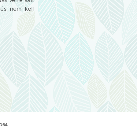
ás vérré vált
 és nem kell
-064