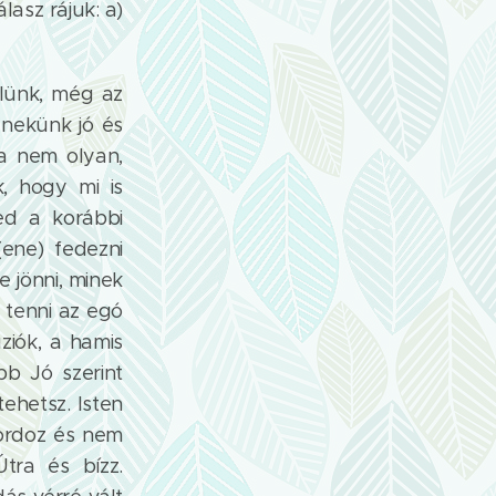
asz rájuk: a)
ülünk, még az
 nekünk jó és
a nem olyan,
k, hogy mi is
ed a korábbi
(ene) fedezni
 jönni, minek
l tenni az egó
úziók, a hamis
bb Jó szerint
tehetsz. Isten
ordoz és nem
tra és bízz.