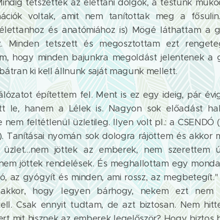
indig tetszettek az élettani dolgok, a testünk műk
mációk voltak, amit nem tanítottak meg a fősulin.
élettanhoz és anatómiához is) Mögé láthattam a g
. Minden tetszett és megosztottam ezt renget
tem, hogy minden bajunkra megoldást jelentenek a
átran ki kell állnunk saját magunk mellett.
lózatot építettem fel. Ment is ez egy ideig, pár év
tt le, hanem a Lélek is. Nagyon sok előadást hal
de nem feltétlenül üzletileg. Ilyen volt pl.: a CSENDÓ 
 Tanításai nyomán sok dologra rájöttem és akkor 
 üzlet...nem jöttek az emberek, nem szerettem 
nem jöttek rendelések. És meghallottam egy mondato
jó, az gyógyít és minden, ami rossz, az megbetegít."
 akkor, hogy legyen bárhogy, nekem ezt nem b
ell. Csak ennyit tudtam, de azt biztosan. Nem hit
rt mit hisznek az emberek legelőször? Hogy biztos