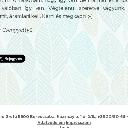
 mind hallottam, hogy így van, de ma már ez a tud
valóban így van. Végtelenül szeretve vagyunk,
mit, áramlani kell. Kérni és megkapni ;-)
a Csengyettyű
id Gréta 5600 Békéscsaba, Kazinczy u. 1.d. 2/8., +36 20/50-69
Adatvédelem
Impresszum