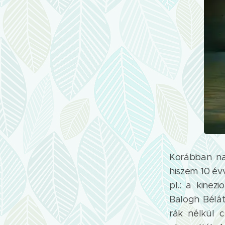
Korábban na
hiszem 10 év
pl.: a kinez
Balogh Bélát,
rák nélkül c