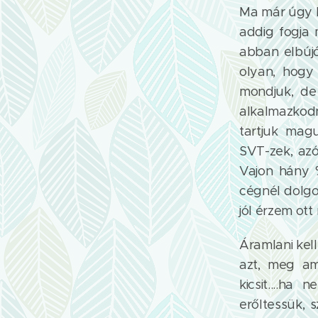
Ma már úgy l
addig fogja 
abban elbújó
olyan, hogy 
mondjuk, de
alkalmazkodn
tartjuk mag
SVT-zek, azó
Vajon hány 
cégnél dolgo
jól érzem ott
Áramlani kel
azt, meg am
kicsit....h
erőltessük, 