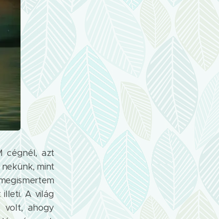
 cégnél, azt
 nekünk, mint
..megismertem
lleti. A világ
s volt, ahogy