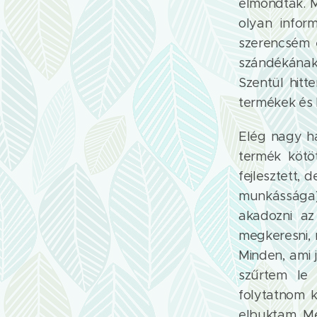
elmondták. M
olyan infor
szerencsém 
szándékának
Szentül hit
termékek és b
Elég nagy há
termék kötö
fejlesztett, 
munkássága).
akadozni az
megkeresni, 
Minden, ami 
szűrtem le
folytatnom k
elbuktam. Me