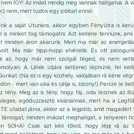
nem ÍGY! Az imáid mindig meg vannak hallgatva. A vál
 c) nem, mert tudok egy jobbat ennél.
nk a saját Utunkra, akkor egyben Fényútra is ker
él is minket fog támogatni. Azt kellene tennünk, ami
it minden áron akarunk. Mert ma már az energetik
olt. Ma már hipp-hopp elvétetik. És ott pislogun
ak az, hogy már nem szolgál téged, és nem vett
omolyan. A Lélek útjára kell(ene) lépnünk, fel kell
unkat. (Na ez is egy közhely, valójában rá kéne végre
ldön - mert van oka és célja is, bizony!) Persze le kel
 tény. Meg az is tény, hogy fáj....oda lesznek az ill
sleges, egóduzzasztó kívánalmak...mert ha a Legfő
 TE utadat járva, akkor az a legjobb, amit magadért 
s támogat, minden imádat meghallgat, a tenyerén h
n SOHA! Csak azt kéri tőled, hogy lépj rá az Ú