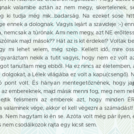
gnak valamibe aztán az nem megy, sikertelenek, s
g ki tudja még mik...badarság. Na ezeket sose hit
ge ennek a dolognak. Vagyis lejárt a szavideje :-) en
, nemcsak a túrónak. Ami nem megy, azt NE erőltess
 szólnak majd mások?? Hát az is kit érdekel? Voltak 
gy mi lehet velem, még szép. Kellett idő, mire öss
yaráztam nekik a tutit vagyis, hogy nem ez volt 
got tanultam meg ebből. Ha ez nincs az életemben,
a dolgokat, a Lélek világába ez volt a kapu(csengő).
ó pont volt. És hányan mentegetőznének, hogy jajj
 az embereknek, majd másik menni fog, meg nem ne
lfelejtik felismerni az emberek azt, hogy minden
a valaminek vége, akkor el kell végezni a számadást
ta. Nem hagytam ki én se. Azóta volt még pár ilyen
s nem csodálkozok rajta egy kicsit sem.