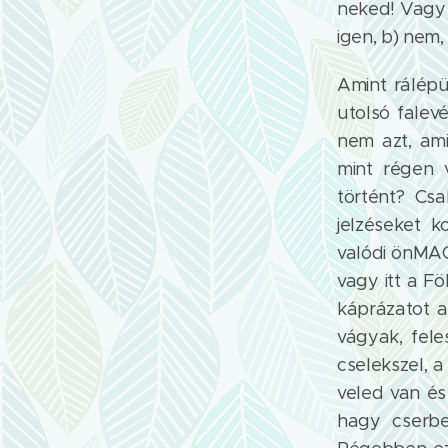
neked! Vagy 
igen, b) nem,
Amint rálépü
utolsó falev
nem azt, am
mint régen v
történt? Cs
jelzéseket k
valódi önMAG
vagy itt a Fö
káprázatot az
vágyak, fele
cselekszel, a
veled van é
hagy cserbe