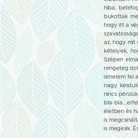
hiba, belefo
bukottak me
hogy itt a vé
szavatossága
az, hogy mit
kételyek, ho
Szépen elmag
rengeteg dol
ismerem fel 
nagy kiindul
nincs pénzük
bla-bla....e
életben és h
is megcsinál
is megesik. É