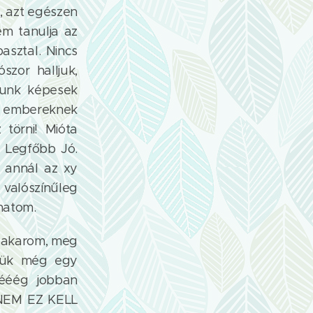
, azt egészen
em tanulja az
asztal. Nincs
szor halljuk,
yunk képesek
ns embereknek
törni! Mióta
a Legfőbb Jó.
 annál az xy
 valószínűleg
thatom.
t akarom, meg
ssük még egy
éééég jobban
y NEM EZ KELL