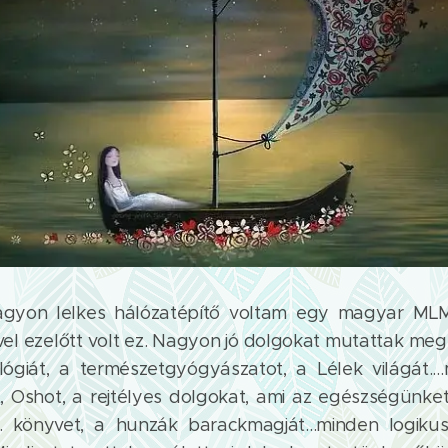
gyon lelkes hálózatépítő voltam egy magyar MLM
vel ezelőtt volt ez. Nagyon jó dolgokat mutattak meg
iológiát, a természetgyógyászatot, a Lélek világát..
 Oshot, a rejtélyes dolgokat, ami az egészségünket i
. könyvet, a hunzák barackmagját...minden logiku