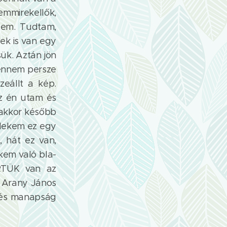
emmirekellők,
tem. Tudtam,
nek is van egy
ük. Aztán jön
bennem persze
zeállt a kép.
az én utam és
 akkor később
 Nekem ez egy
, hát ez van,
kem való bla-
 ÉRTÜK van az
! Arany János
, és manapság