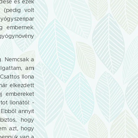
ödése és ezek
 (pedig volt
yógyszeripar
eg embernek.
 gyógynövény
ig. Nemcsak a
lgattam, ami
(Csattos Ilona
már elkezdett
új embereket
t Ilonától: -
 Ebből annyit
iztos, hogy
tem azt, hogy
 bennük van a